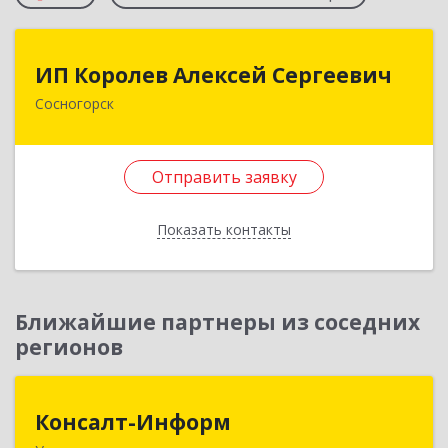
ИП Королев Алексей Сергеевич
ИП Королев Алексей Сергеевич
Сосногорск
169500, Коми Респ, Сосногорск г, Советская ул,
дом № 30, кв.12
Отправить заявку
Подробнее
Отправить заявку
Показать контакты
Назад
Ближайшие партнеры из соседних
регионов
Консалт-Информ
Консалт-Информ