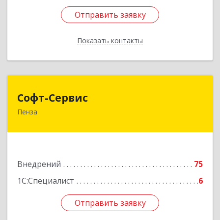
Отправить заявку
Отправить заявку
Показать контакты
Назад
Софт-Сервис
Софт-Сервис
Пенза
440067, Пензенская обл, Пенза г, Седова ул,
дом № 6
Подробнее
Внедрений
75
1С:Специалист
6
Отправить заявку
Отправить заявку