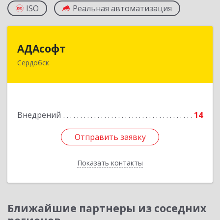
ISO
Реальная автоматизация
АДАсофт
АДАсофт
Сердобск
442894, Пензенская обл, Сердобск г,
Чайковского ул, дом № 96А, кв.6
Подробнее
Внедрений
14
Отправить заявку
Отправить заявку
Показать контакты
Назад
Ближайшие партнеры из соседних