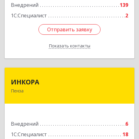
Внедрений
139
1С:Специалист
2
Отправить заявку
Отправить заявку
Показать контакты
Назад
ИНКОРА
ИНКОРА
Пенза
440011, Пензенская обл, Пенза г, Бугровка М.
ул, дом № 3
Подробнее
Внедрений
6
1С:Специалист
18