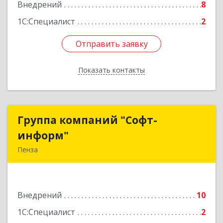
Внедрений
8
1С:Специалист
2
Отправить заявку
Отправить заявку
Показать контакты
Назад
Группа компаний "Софт-
Группа компаний "Софт-
информ"
информ"
Пенза
440011, Пензенская обл, Пенза г, Победы пр-кт,
дом № 15, кв.63
Внедрений
10
Подробнее
1С:Специалист
2