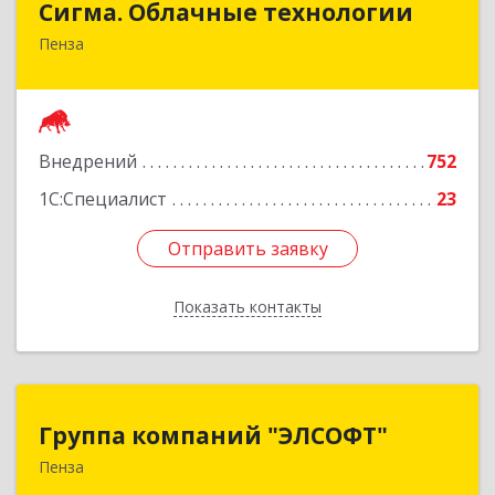
Сигма. Облачные технологии
Пенза
440052, Пензенская обл, Пенза г, Куйбышева ул,
дом № 34А, этаж 2
Подробнее
Внедрений
752
1С:Специалист
23
Отправить заявку
Отправить заявку
Показать контакты
Назад
Группа компаний "ЭЛСОФТ"
Группа компаний "ЭЛСОФТ"
Пенза
440020, Пензенская обл, Пенза г, Суворова ул,