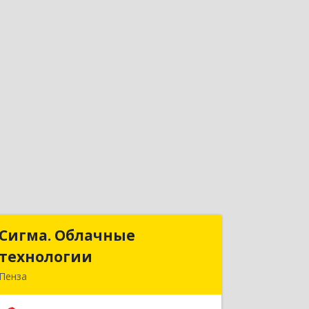
Сигма. Облачные
Сигма. Облачные
технологии
технологии
Пенза
440052, Пензенская обл, Пенза г,
Куйбышева ул, дом № 34А, этаж 2