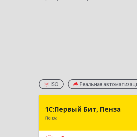
ISO
Реальная автоматизац
1С:Первый Бит, Пенз
1С:Первый Бит, Пенза
Пенза
440000, Пензенская обл, Пенза г
Московская ул, дом № 15, пом.