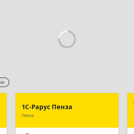
ия
а
1С-Рарус Пенза
1С-Рарус Пенза
Пенза
,
440028, Пензенская обл, г.о. г.Пенза,
1
Пенза г, Леонова ул, дом № 10, пом.10