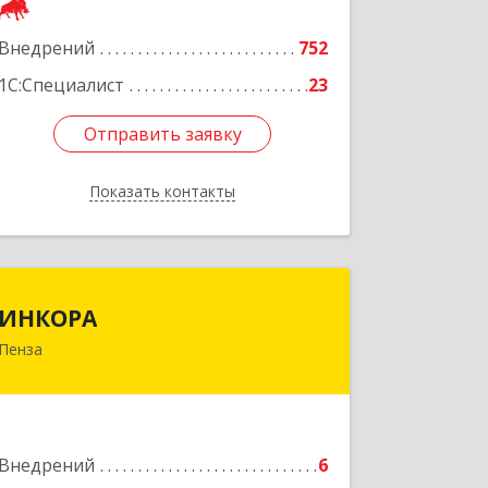
Внедрений
752
Подробнее
1С:Специалист
23
Отправить заявку
Отправить заявку
Показать контакты
Назад
ИНКОРА
ИНКОРА
Пенза
440011, Пензенская обл, Пенза г,
Бугровка М. ул, дом № 3
Подробнее
Внедрений
6