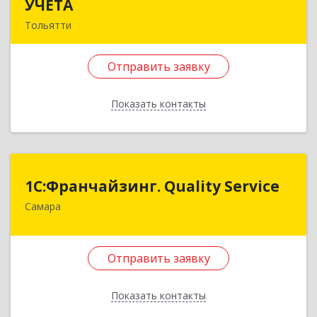
УЧЕТА
УЧЕТА
Тольятти
445030, Самарская обл, Тольятти г, 40 лет
Победы ул, дом № 13Б, кв.102
Отправить заявку
Подробнее
Показать контакты
Отправить заявку
Назад
1С:Франчайзинг. Quality Service
1С:Франчайзинг. Quality Service
Самара
443085, Самарская обл, Волжский р-н,
Придорожный п, Дмитрия Донского (Южный
город мкр.) ул, дом № 12, кв.30
Отправить заявку
Подробнее
Показать контакты
Отправить заявку