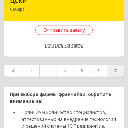
ЦСКР
Самара
443124, Самарская обл, Самара г, 6-я просека,
дом № 127
Отправить заявку
Подробнее
Отправить заявку
Показать контакты
Назад
<
1
...
4
5
6
7
При выборе фирмы-франчайзи, обратите
внимание на:
Наличие и количество специалистов,
аттестованных на внедрение технологий
и решений системы 1С:Предприятие,