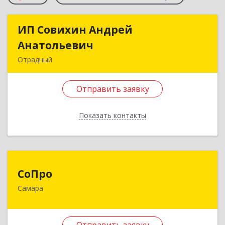
ИП Совихин Андрей
ИП Совихин Андрей
Анатольевич
Анатольевич
Отрадный
446300, Самарская обл, Отрадный г, Ленина ул,
дом № 3, кв.85
Отправить заявку
Подробнее
Показать контакты
Отправить заявку
Назад
СоПро
СоПро
Самара
443076, Самарская обл, Самара г, Авроры ул,
дом № 63