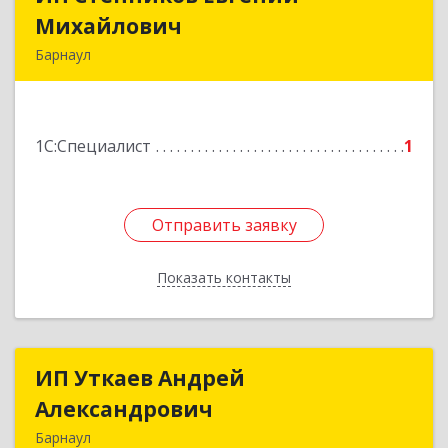
Михайлович
Михайлович
Барнаул
656011, Алтайский край, Барнаул г, Аносова ул,
дом № 2А, оф.3
1С:Специалист
1
Подробнее
Отправить заявку
Отправить заявку
Показать контакты
Назад
ИП Уткаев Андрей
ИП Уткаев Андрей
Александрович
Александрович
Барнаул