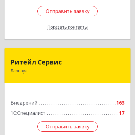
Отправить заявку
Отправить заявку
Показать контакты
Назад
Ритейл Сервис
Ритейл Сервис
Барнаул
656037, Алтайский край, Барнаул г, Калинина
пр, дом № 116/44
Подробнее
Внедрений
163
1С:Специалист
17
Отправить заявку
Отправить заявку