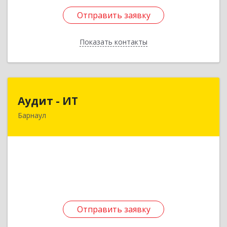
Отправить заявку
Отправить заявку
Показать контакты
Назад
Аудит - ИТ
Аудит - ИТ
Барнаул
656049, Алтайский край, Барнаул г, Геблера
пер, дом № 30, кв.27
Подробнее
Отправить заявку
Отправить заявку