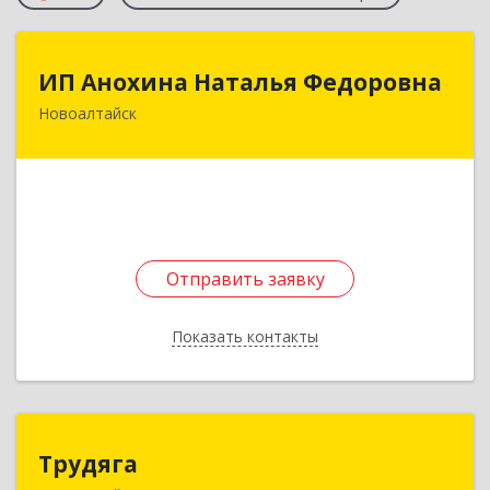
ИП Анохина Наталья Федоровна
ИП Анохина Наталья Федоровна
Новоалтайск
658041, Алтайский край, Новоалтайск г,
Белоярская ул, дом № 132
Подробнее
Отправить заявку
Отправить заявку
Показать контакты
Назад
Трудяга
Трудяга