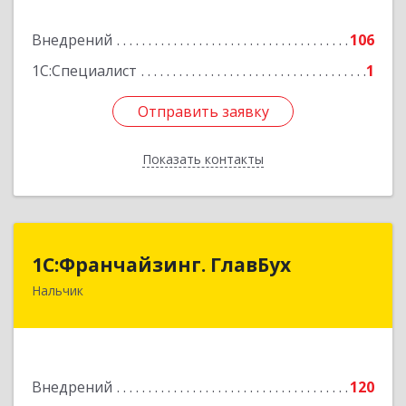
Внедрений
106
Подробнее
1С:Специалист
1
Отправить заявку
Отправить заявку
Показать контакты
Назад
1С:Франчайзинг. ГлавБух
1С:Франчайзинг. ГлавБух
Нальчик
360000, Кабардино-Балкарская Респ, Нальчик г,
Пачева ул, дом № 13, ТОД Европа, этаж 3, оф.2
Подробнее
Внедрений
120