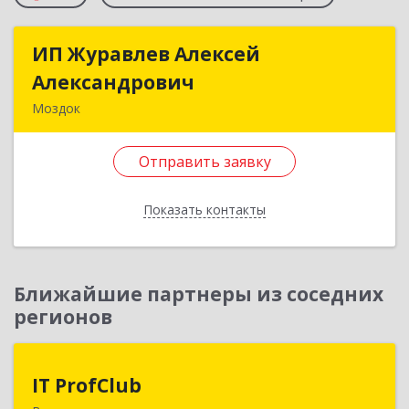
ИП Журавлев Алексей
ИП Журавлев Алексей
Александрович
Александрович
Моздок
363750, Северная Осетия - Алания Респ, Моздок
г, Кирова ул, дом № 41
Отправить заявку
Подробнее
Показать контакты
Отправить заявку
Назад
Ближайшие партнеры из соседних
регионов
IT ProfClub
IT ProfClub