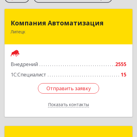
Компания Автоматизация
Компания Автоматизация
Липецк
398001, Липецкая обл, Липецк г, Победы пл,
дом № 8
Подробнее
Внедрений
2555
1С:Специалист
15
Отправить заявку
Отправить заявку
Показать контакты
Назад
1С:Франчайзи А-Софт