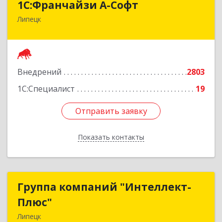
1С:Франчайзи А-Софт
Липецк
398059, Липецкая обл, Липецк г, Фрунзе ул,
дом № 27
Подробнее
Внедрений
2803
1С:Специалист
19
Отправить заявку
Отправить заявку
Показать контакты
Назад
Группа компаний "Интеллект-
Группа компаний "Интеллект-
Плюс"
Плюс"
Липецк