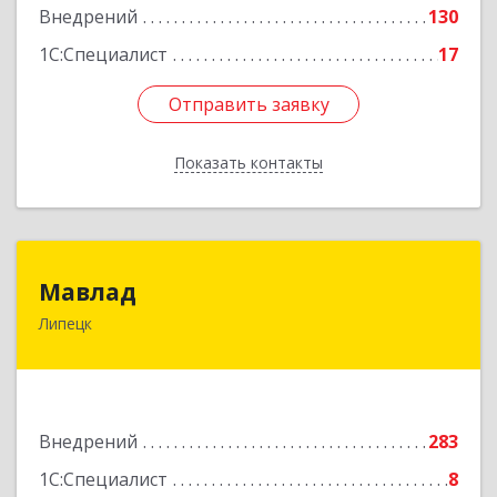
Внедрений
130
1С:Специалист
17
Отправить заявку
Отправить заявку
Показать контакты
Назад
Мавлад
Мавлад
Липецк
398046, Липецкая обл, Липецк г, Стаханова ул,
дом № 14, оф.19
Подробнее
Внедрений
283
1С:Специалист
8