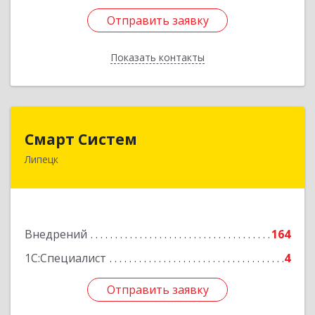
Отправить заявку
Отправить заявку
Показать контакты
Назад
Смарт Систем
Смарт Систем
Липецк
398059, Липецкая обл, Липецк г, Барашева ул,
дом № 1, пом.23
Подробнее
Внедрений
164
1С:Специалист
4
Отправить заявку
Отправить заявку