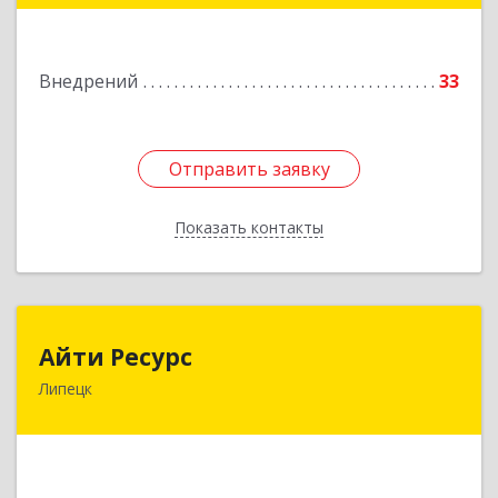
Подробнее
Внедрений
33
Отправить заявку
Отправить заявку
Показать контакты
Назад
Айти Ресурс
Айти Ресурс
Липецк
398024, Липецкая обл, Липецк г, Победы пр-кт,
дом № 3, пом.19
Подробнее