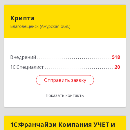
Крипта
Крипта
Благовещенск (Амурская обл.)
675000, Амурская обл, Благовещенск г,
Амурская ул, дом № 236, оф.7-8
Подробнее
Внедрений
518
1С:Специалист
20
Отправить заявку
Отправить заявку
Показать контакты
Назад
1С:Франчайзи Компания УЧЕТ и
1С:Франчайзи Компания УЧЕТ и