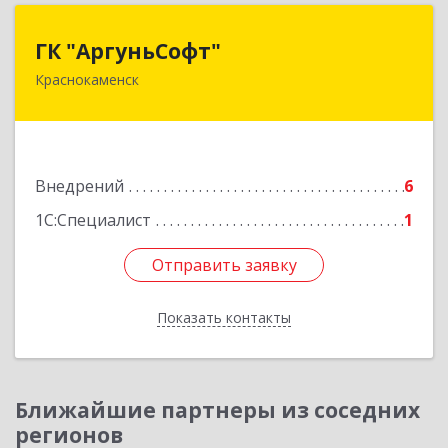
ГК "АргуньСофт"
ГК "АргуньСофт"
Краснокаменск
674673, Забайкальский край, Краснокаменский
р-н, Краснокаменск г, Строителей пр-кт,
"Бизнес-центр",3-й этаж
Подробнее
Внедрений
6
1С:Специалист
1
Отправить заявку
Отправить заявку
Показать контакты
Назад
Ближайшие партнеры из соседних
регионов