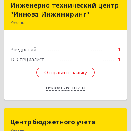
Инженерно-технический центр
Инженерно-технический центр
"Иннова-Инжиниринг"
"Иннова-Инжиниринг"
Казань
420012, Татарстан Респ, Казань г, Пушкина ул,
дом № 52, оф.406
Внедрений
1
Подробнее
1С:Специалист
1
Отправить заявку
Отправить заявку
Показать контакты
Назад
Центр бюджетного учета
Центр бюджетного учета
Казань