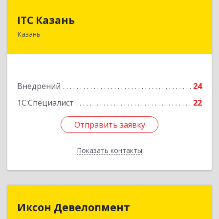
ITC Казань
ITC Казань
Казань
420094, Татарстан Респ, Казань г, Короленко
ул, дом № 58а
Подробнее
Внедрений
24
1С:Специалист
22
Отправить заявку
Отправить заявку
Показать контакты
Назад
Иксон Девелопмент
Иксон Девелопмент