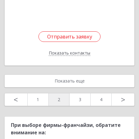
Подробнее
Отправить заявку
Отправить заявку
Показать контакты
Назад
Показать еще
<
>
1
2
3
4
При выборе фирмы-франчайзи, обратите
внимание на: