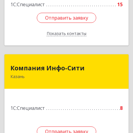
1С:Специалист
15
Отправить заявку
Отправить заявку
Показать контакты
Назад
Компания Инфо-Сити
Компания Инфо-Сити
Казань
420045, Татарстан Респ, Казань г, Н.Ершова ул,
дом № 31В
Подробнее
1С:Специалист
8
Отправить заявку
Отправить заявку