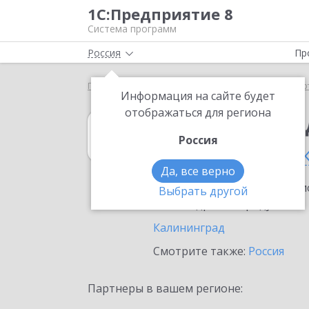
1С:Предприятие 8
Система программ
Россия
Пр
Главная
1С:Платежные документы 8
Выбор пар
Информация на сайте будет
отображаться для региона
1С:Платежные 
Россия
в Калининградс
Да, все верно
Ознакомьтесь с информацио
Выбрать другой
или внедрение продукта.
Калининград
Смотрите также:
Россия
Партнеры в вашем регионе: