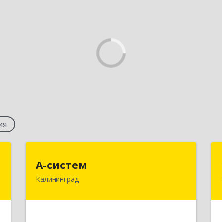
ия
к
А-систем
А-систем
"
Калининград
236016, Калининградская обл,
Калининград г, Боткина ул, дом № 2,
,
пом.XIII
№
9