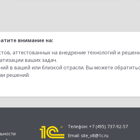
атите внимание на:
стов, аттестованных на внедрение технологий и решен
атизации ваших задач.
ий в вашей или близкой отрасли. Вы можете обратитьс
ми решений.
Телефон:
+7 (495) 737-92-57
льности
Email:
site_v8@1c.ru