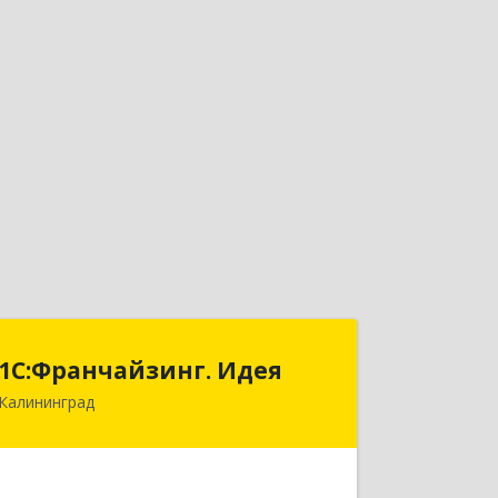
1С:Франчайзинг. Идея
1С:Франчайзинг. Идея
Калининград
236039, Калининградская обл,
Калининград г, Мира пр-кт, дом № 5,
оф.402