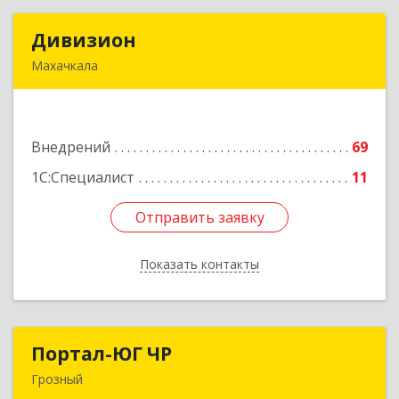
Дивизион
Дивизион
Махачкала
367010, Дагестан Респ, Махачкала г,
Абубакарова ул, дом № 25
Внедрений
69
Подробнее
1С:Специалист
11
Отправить заявку
Отправить заявку
Показать контакты
Назад
Портал-ЮГ ЧР
Портал-ЮГ ЧР
Грозный
364906, Чеченская Респ, Грозный г, Путина пр-