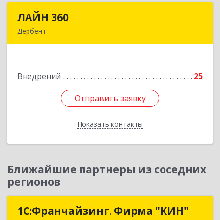
ЛАЙН 360
ЛАЙН 360
Дербент
368600, Дагестан Респ, Дербент г, Ю.Гагарина
ул, домовладение № 14, пом.1
Внедрений
25
Подробнее
Отправить заявку
Отправить заявку
Показать контакты
Назад
Ближайшие партнеры из соседних
регионов
1С:Франчайзинг. Фирма "КИН"
1С:Франчайзинг. Фирма "КИН"