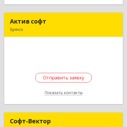
Актив софт
Актив софт
Брянск
241014, Брянская обл, Брянск г, Гончарова пер,
дом № 62, кв.48
Подробнее
Отправить заявку
Отправить заявку
Показать контакты
Назад
Софт-Вектор
Софт-Вектор