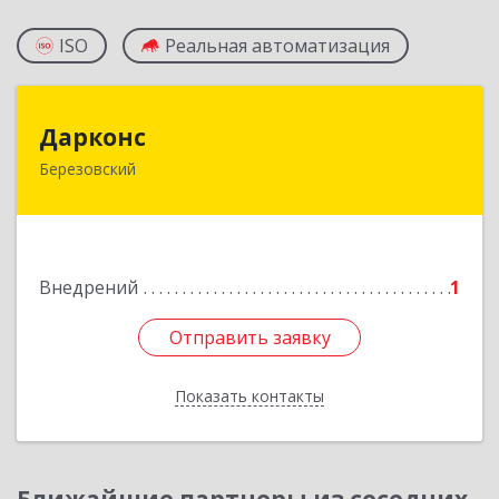
ISO
Реальная автоматизация
Дарконс
Дарконс
Березовский
623700, Свердловская обл, Березовский г,
Строителей ул, дом № 4, оф.418
Подробнее
Внедрений
1
Отправить заявку
Отправить заявку
Показать контакты
Назад