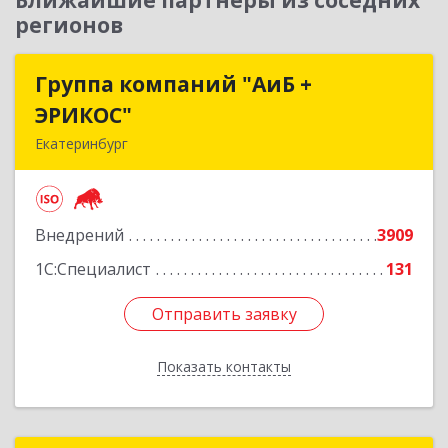
Ближайшие партнеры из соседних
регионов
Группа компаний "АиБ +
Группа компаний "АиБ +
ЭРИКОС"
ЭРИКОС"
Екатеринбург
620075, Свердловская обл, Екатеринбург г,
Луначарского ул, дом № 81, оф.1008
Внедрений
3909
Подробнее
1С:Специалист
131
Отправить заявку
Отправить заявку
Показать контакты
Назад