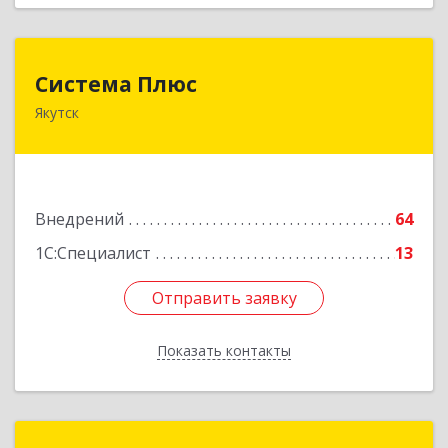
Система Плюс
Система Плюс
Якутск
677000, Саха /Якутия/ Респ, Якутск г, Пояркова
ул, дом № 18, оф.211
Подробнее
Внедрений
64
1С:Специалист
13
Отправить заявку
Отправить заявку
Показать контакты
Назад