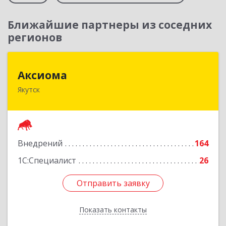
Ближайшие партнеры из соседних
регионов
Аксиома
Аксиома
Якутск
677000, Саха /Якутия/ Респ, Якутск г, Чиряева
ул, дом № 1, кв.19
Подробнее
Внедрений
164
1С:Специалист
26
Отправить заявку
Отправить заявку
Показать контакты
Назад