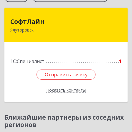
СофтЛайн
СофтЛайн
Ялуторовск
627010, Тюменская обл, Ялуторовский р-н,
Ялуторовск г, Ленина ул, дом № 28
Подробнее
1С:Специалист
1
Отправить заявку
Отправить заявку
Показать контакты
Назад
Ближайшие партнеры из соседних
регионов