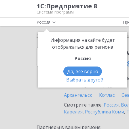
1С:Предприятие 8
Система программ
Россия
Пр
Главная
1С:Предприниматель
Выбор партнёра
Информация на сайте будет
отображаться для региона
1С:Предприни
Россия
в Архангельско
Да, все верно
Ознакомьтесь с информацио
Выбрать другой
или внедрение продукта.
Архангельск
Котлас
Се
Смотрите также:
Россия
,
Вол
Карелия
,
Республика Коми
,
Партнеры в вашем регионе: