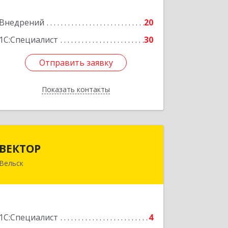
Подробнее
Внедрений
20
1С:Специалист
30
Отправить заявку
Отправить заявку
Показать контакты
Назад
ВЕКТОР
ВЕКТОР
Вельск
165150, Архангельская обл, Вельский
р-н, Вельск г, Конева ул, дом № 16А,
строение 2
Подробнее
1С:Специалист
4