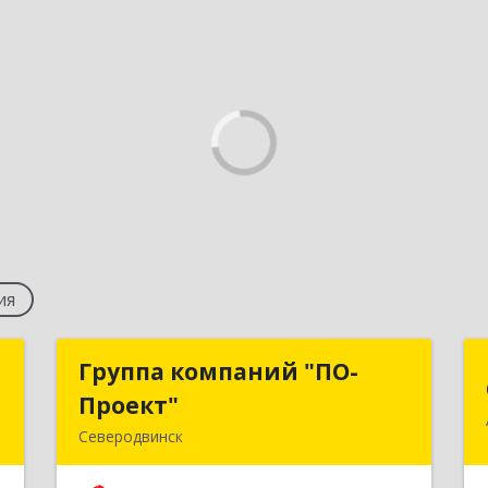
ия
С
Группа компаний "ПО-
Группа компаний "ПО-
Проект"
Проект"
,
Северодвинск
,
164500, Архангельская обл,
8
Северодвинск г, Бойчука ул, дом № 3,