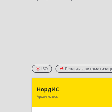
ISO
Реальная автоматизац
НордИ
НордИС
Архангельск
163071, Архангельская обл
Архангельск г, Гайдара ул, дом № 55
оф.1