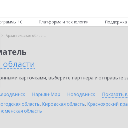
ограммы 1С
Платформа и технологии
Поддержка 
Архангельская область
матель
й области
нными карточками, выберите партнёра и отправьте за
веродвинск
Нарьян-Мар
Новодвинск
Показать в
огодская область
,
Кировская область
,
Красноярский кр
Тюменская область