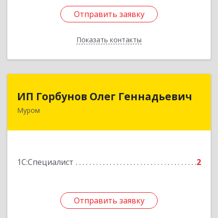
Отправить заявку
Отправить заявку
Показать контакты
Назад
ИП Горбунов Олег Геннадьевич
ИП Горбунов Олег Геннадьевич
Муром
602257, Владимирская обл, Муром г, Совхозная
ул, дом № 68, кв.2
Подробнее
1С:Специалист
2
Отправить заявку
Отправить заявку