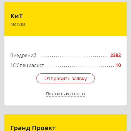
КиТ
КиТ
Москва
107078, Москва г, Басманная Нов. ул, д.23 Б,
стр.20
Подробнее
Внедрений
2382
1С:Специалист
10
Отправить заявку
Отправить заявку
Показать контакты
Назад
Гранд Проект
Гранд Проект