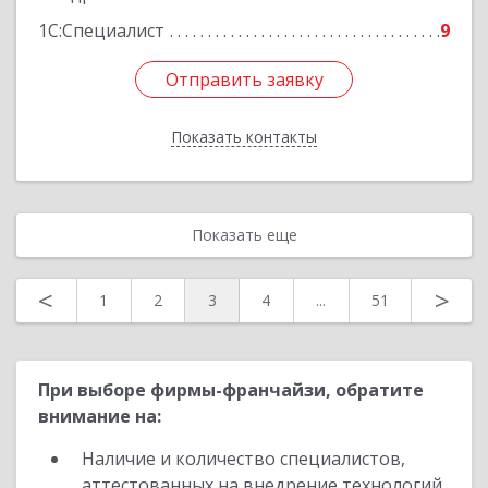
1С:Специалист
9
Отправить заявку
Отправить заявку
Показать контакты
Назад
Показать еще
<
>
1
2
3
4
...
51
При выборе фирмы-франчайзи, обратите
внимание на:
Наличие и количество специалистов,
аттестованных на внедрение технологий