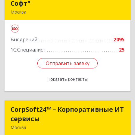
Софт"
Софт"
Москва
117393, Москва г, Старокалужское ш, дом № 62
Подробнее
Внедрений
2095
1С:Специалист
25
Отправить заявку
Отправить заявку
Показать контакты
Назад
CorpSoft24™ – Корпоративные ИТ
CorpSoft24™ – Корпоративные ИТ
сервисы
сервисы
Москва
127473, Москва г, Селезневская ул, дом № 32,