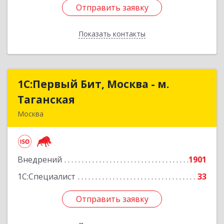
Отправить заявку
Отправить заявку
Показать контакты
Назад
1С:Первый Бит, Москва - м.
1С:Первый Бит, Москва - м.
Таганская
Таганская
Москва
109147, Москва г, Воронцовская ул, дом № 35А,
строение 1, пом.4/3
Внедрений
1901
Подробнее
1С:Специалист
33
Отправить заявку
Отправить заявку