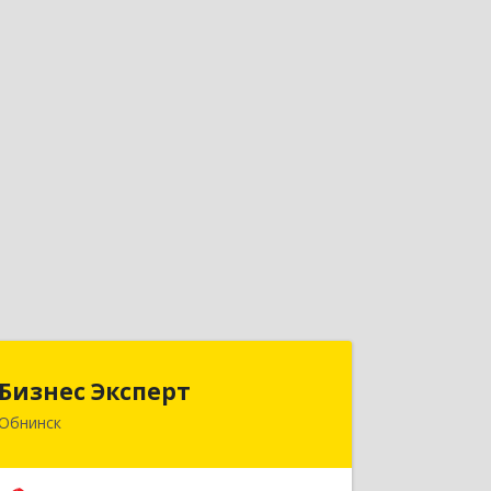
Бизнес Эксперт
Бизнес Эксперт
Обнинск
249034, Калужская обл, Обнинск г,
Гагарина ул, дом № 15, кв.96