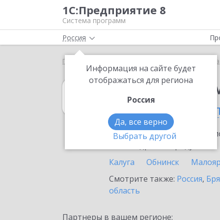
1С:Предприятие 8
Система программ
Россия
Пр
Главная
1С:Предприниматель
Выбор партнёра
Информация на сайте будет
отображаться для региона
1С:Предприни
Россия
в Калужской об
Да, все верно
Ознакомьтесь с информацио
Выбрать другой
или внедрение продукта.
Калуга
Обнинск
Малояр
Смотрите также:
Россия
,
Бря
область
Партнеры в вашем регионе: