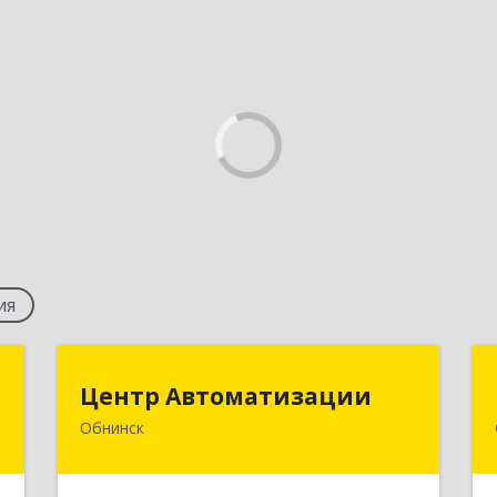
ия
Н
Центр Автоматизации
Центр Автоматизации
Обнинск
,
249037, Калужская обл, Обнинск г,
а
Треугольная пл, дом № 1, оф.4