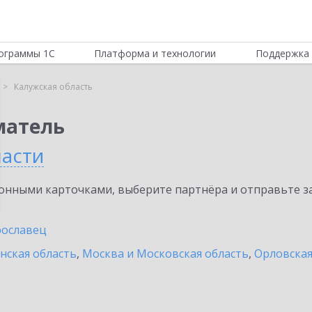
ограммы 1С
Платформа и технологии
Поддержка 
Калужская область
матель
ласти
нными карточками, выберите партнёра и отправьте за
ославец
нская область
,
Москва и Московская область
,
Орловская