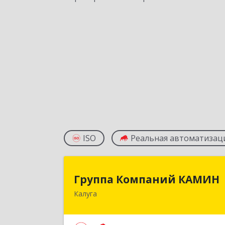
ISO
Реальная автоматизац
Группа Компаний КАМИ
Группа Компаний КАМИН
Калуга
248023, Калужская обл, Калуга г
Теренинский пер, дом № 6