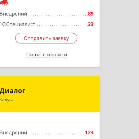
Подробнее
Внедрений
89
1С:Специалист
33
Отправить заявку
Отправить заявку
Показать контакты
Назад
Диалог
Диалог
Калуга
248000, Калужская обл, Калуга г,
Воскресенский пер, дом № 29,
строение 2, оф.23
Подробнее
Внедрений
123