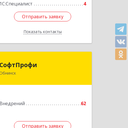
1С:Специалист
4
Отправить заявку
Отправить заявку
Показать контакты
Назад
СофтПрофи
СофтПрофи
Обнинск
249038, Калужская обл, Обнинск г,
Любого ул, дом № 9а, оф.105
Подробнее
Внедрений
62
Отправить заявку
Отправить заявку