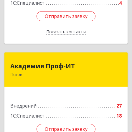
1С:Специалист
4
Отправить заявку
Отправить заявку
Показать контакты
Назад
Академия Проф-ИТ
Академия Проф-ИТ
Псков
180004, Псковская обл, Псков г, Металлистов
ул, дом № 25
Подробнее
Внедрений
27
1С:Специалист
18
Отправить заявку
Отправить заявку