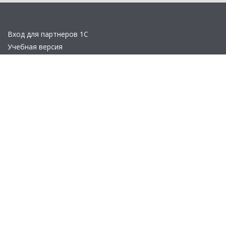
Вход для партнеров 1С
Учебная версия
Стать партнером
Политика конфиденциальности
Замечания по сайту
Другие сайты
Телефон:
+7 (495) 737-92-57
Email:
site_v8@1c.ru
Отдел продаж:
г. Москва
,
улица Селезнёвская, дом 21
© 2026 АО «Группа 1С» (правопреемник «1С»). Все права на сайт
защищены