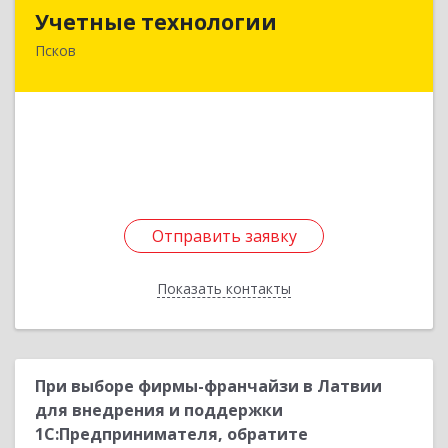
Учетные технологии
Учетные технологии
Псков
180024, Псковская обл, Псков г, Коммунальная
ул, дом № 81, кв.6
Подробнее
Отправить заявку
Отправить заявку
Показать контакты
Назад
При выборе фирмы-франчайзи в Латвии
для внедрения и поддержки
1С:Предпринимателя, обратите