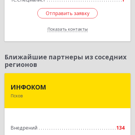
Отправить заявку
Отправить заявку
Показать контакты
Назад
Ближайшие партнеры из соседних
регионов
ИНФОКОМ
ИНФОКОМ
Псков
180000, Псковская обл, Псков г, Советская ул,
дом № 42г
Подробнее
Внедрений
134