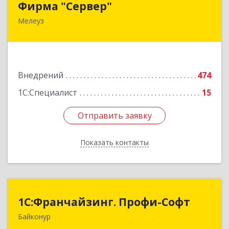
Фирма "Сервер"
Мелеуз
453852, Башкортостан Респ, Мелеузовский р-н,
Мелеуз г, 32-й мкр, дом № 36
Подробнее
Внедрений
474
1С:Специалист
15
Отправить заявку
Отправить заявку
Показать контакты
Назад
1С:Франчайзинг. Профи-Софт
1С:Франчайзинг. Профи-Софт
Байконур
468320, Байконур г, Ленина ул, дом № 10,