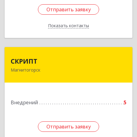
Отправить заявку
Отправить заявку
Показать контакты
Назад
СКРИПТ
СКРИПТ
Магнитогорск
455021, Челябинская обл, Магнитогорск г,
Труда ул, дом № 19
Подробнее
Внедрений
5
Отправить заявку
Отправить заявку