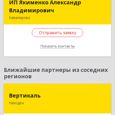
ИП Якименко Александр
ИП Якименко Александр
Владимирович
Владимирович
Кавалерово
692400, Приморский край, Кавалеровский р-н,
Горнореченский пгт, Октябрьская ул, дом № 5
Отправить заявку
Подробнее
Показать контакты
Отправить заявку
Назад
Ближайшие партнеры из соседних
регионов
Вертикаль
Вертикаль
Находка
692928, Приморский край, Находка г,
Постышева ул, дом № 27