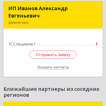
ИП Иванов Александр
ИП Иванов Александр
Евгеньевич
Евгеньевич
Дальнегорск
692446, Приморский край, Дальнегорск г,
Инженерная ул, дом № 28, кв.1
1С:Специалист
1
Подробнее
Отправить заявку
Отправить заявку
Показать контакты
Назад
Ближайшие партнеры из соседних
регионов