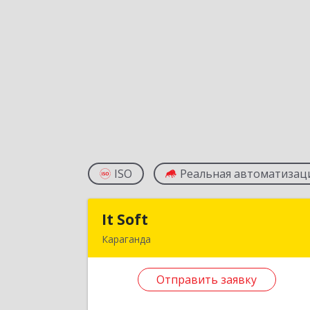
ISO
Реальная автоматизац
It Soft
It Sof
Караганда
Республика Казахстан, г. Караганда
ул. Ермекова, дом 11/3, офис 
Отправить заявку
Подробне