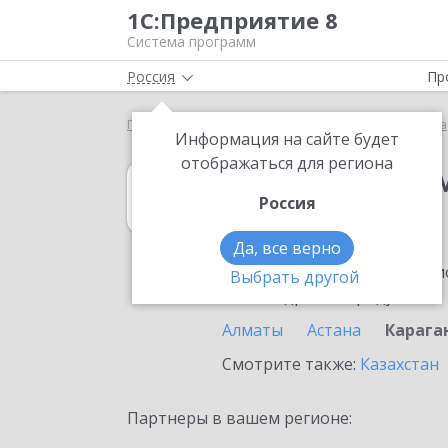
1С:Предприятие 8
Система программ
Россия
Пр
Главная
1С:Предприниматель
Выбор партнёра
Информация на сайте будет
отображаться для региона
1С:Предприни
Россия
в Караганде
Да, все верно
Ознакомьтесь с информацио
Выбрать другой
или внедрение продукта.
Алматы
Астана
Карага
Смотрите также:
Казахстан
Партнеры в вашем регионе: