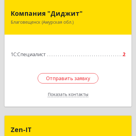
Компания "Диджит"
Компания "Диджит"
Благовещенск (Амурская обл.)
675000, Амурская обл, Благовещенск г, Зейская
ул, дом № 156/2, кв.410
Подробнее
1С:Специалист
2
Отправить заявку
Отправить заявку
Показать контакты
Назад
Zen-IT
Zen-IT