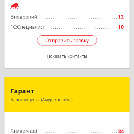
Подробнее
Внедрений
12
1С:Специалист
10
Отправить заявку
Отправить заявку
Показать контакты
Назад
Гарант
Гарант
Благовещенск (Амурская обл.)
675000, Амурская обл, Благовещенск г, Ленина
ул, дом № 159
Подробнее
Внедрений
84