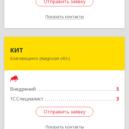
Отправить заявку
Отправить заявку
Показать контакты
Назад
КИТ
КИТ
Благовещенск (Амурская обл.)
675028, Амурская обл, Благовещенск г,
Текстильная ул, дом № 49, оф.518
Подробнее
Внедрений
5
1С:Специалист
3
Отправить заявку
Отправить заявку
Показать контакты
Назад