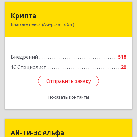
Крипта
Крипта
Благовещенск (Амурская обл.)
675000, Амурская обл, Благовещенск г,
Амурская ул, дом № 236, оф.7-8
Подробнее
Внедрений
518
1С:Специалист
20
Отправить заявку
Отправить заявку
Показать контакты
Назад
Ай-Ти-Эс Альфа
Ай-Ти-Эс Альфа