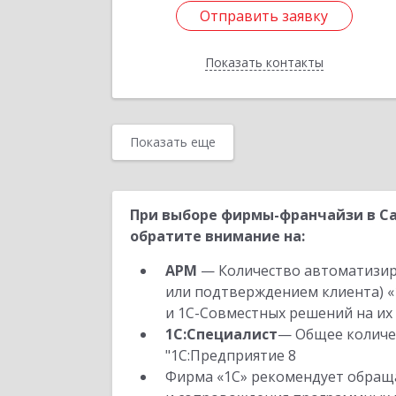
Отправить заявку
Отправить заявку
Показать контакты
Назад
Показать еще
При выборе фирмы-франчайзи в Са
обратите внимание на:
АРМ
— Количество автоматизир
или подтверждением клиента) «
и 1С-Совместных решений на их 
1С:Специалист
— Общее количес
"1С:Предприятие 8
Фирма «1С» рекомендует обраща