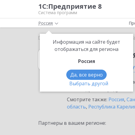
1С:Предприятие 8
Система программ
Россия
Пр
Главная
1С:Комплексная автоматизация
Выбор
Информация на сайте будет
отображаться для региона
1С:Комплексна
Россия
в Санкт-Петербу
Да, все верно
Ознакомьтесь с информацио
Выбрать другой
или внедрение продукта.
Смотрите также:
Россия
,
Сан
область
,
Республика Карели
Партнеры в вашем регионе: