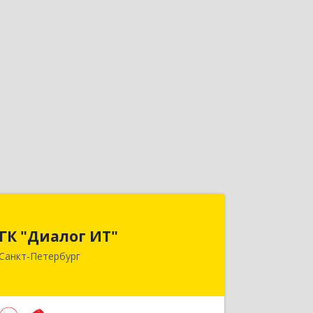
ГК "Диалог ИТ"
ГК "Диалог ИТ"
194100, Санкт-Петербург г, вн.тер.г.
Санкт-Петербург
муниципальный округ
Сампсониевское, Большой
Сампсониевский пр-кт, дом № 68,