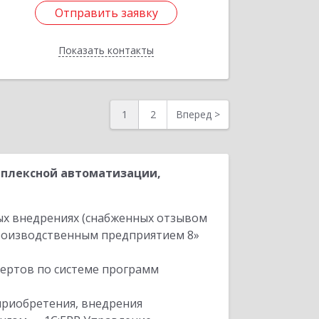
Отправить заявку
Отправить заявку
Показать контакты
Назад
1
2
Вперед
>
мплексной автоматизации,
ых внедрениях (снабженных отзывом
производственным предприятием 8»
пертов по системе программ
приобретения, внедрения