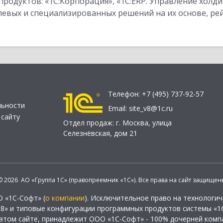
одуктов: «1С:Корпорация», «1С:ERP. Управление холди
слевых и специализированных решений на их основе, р
Телефон:
+7 (495) 737-92-57
льности
Email:
site_v8@1c.ru
 сайту
Отдел продаж:
г. Москва
,
улица
Селезнёвская, дом 21
© 2026 АО «Группа 1С» (правопреемник «1С»). Все права на сайт защищен
О «1С-Софт» (
о компании
). Исключительное право на технологи
 8» и типовые конфигурации программных продуктов системы «1С
этом сайте, принадлежит ООО «1С-Софт» - 100% дочерней комп