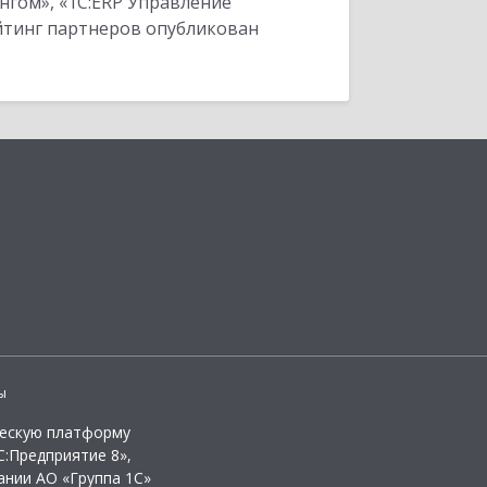
нгом», «1С:ERP Управление
ейтинг партнеров опубликован
ы
ческую платформу
:Предприятие 8»,
ании АО «Группа 1С»