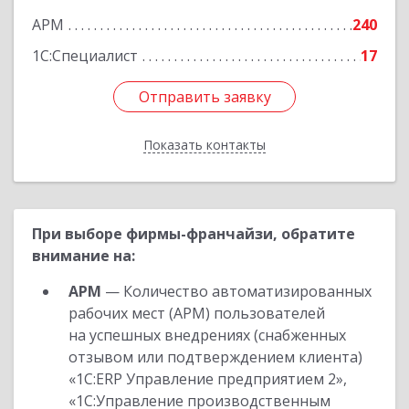
АРМ
240
1С:Специалист
17
Отправить заявку
Отправить заявку
Показать контакты
Назад
При выборе фирмы-франчайзи, обратите
внимание на:
АРМ
— Количество автоматизированных
рабочих мест (АРМ) пользователей
на успешных внедрениях (снабженных
отзывом или подтверждением клиента)
«1С:ERP Управление предприятием 2»,
«1С:Управление производственным