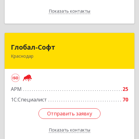
Показать контакты
Назад
Глобал-Софт
Глобал-Софт
Краснодар
350018, Краснодарский край, Краснодар г,
Сормовская ул, дом № 7
Подробнее
АРМ
25
1С:Специалист
70
Отправить заявку
Отправить заявку
Показать контакты
Назад