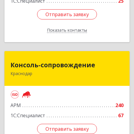
1С:Специалист
25
Отправить заявку
Отправить заявку
Показать контакты
Назад
Консоль-сопровождение
Консоль-сопровождение
Краснодар
350051, Краснодарский край, Краснодар г,
Дзержинского ул, дом № 38/1
Подробнее
АРМ
240
1С:Специалист
67
Отправить заявку
Отправить заявку