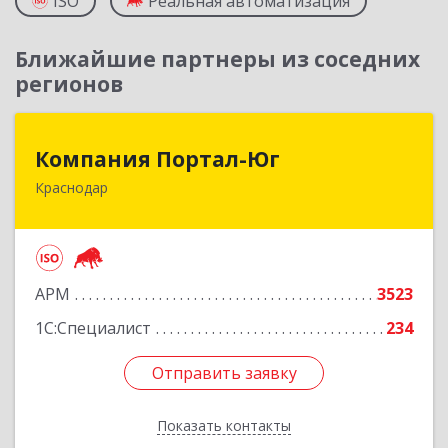
ISO
Реальная автоматизация
Ближайшие партнеры из соседних
регионов
Компания Портал-Юг
Компания Портал-Юг
Краснодар
350020, Краснодарский край, Краснодар г,
Одесская ул, дом № 48, оф.2,3,6
Подробнее
АРМ
3523
1С:Специалист
234
Отправить заявку
Отправить заявку
Показать контакты
Назад