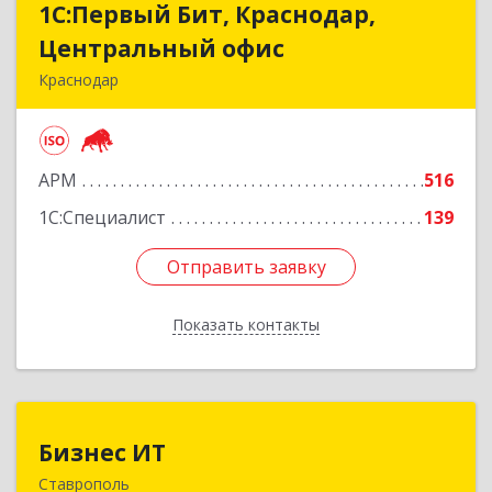
1С:Первый Бит, Краснодар,
1С:Первый Бит, Краснодар,
Центральный офис
Центральный офис
Краснодар
350051, Краснодарский край, Краснодар г,
Монтажников ул, дом № 1/4, пом.3-12,14
АРМ
516
Подробнее
1С:Специалист
139
Отправить заявку
Отправить заявку
Показать контакты
Назад
Бизнес ИТ
Бизнес ИТ
Ставрополь
355035, Ставропольский край, Ставрополь г, 1