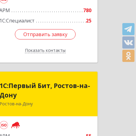
АРМ
780
1С:Специалист
25
Отправить заявку
Отправить заявку
Показать контакты
Назад
1С:Первый Бит, Ростов-на-
1С:Первый Бит, Ростов-на-
Дону
Дону
Ростов-на-Дону
344091, Ростовская обл, Ростов-на-
Дону г, Малиновского ул, дом № 3,
корпус 1, пом.36
Подробнее