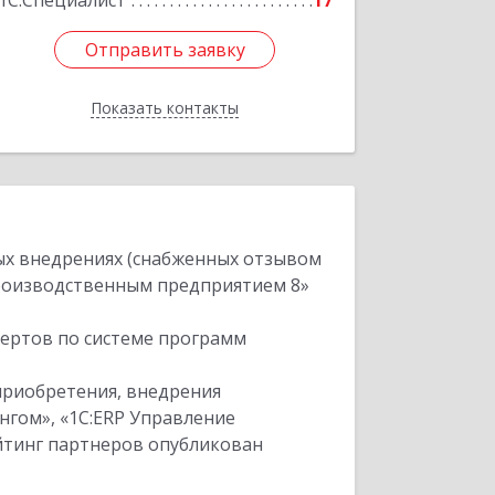
1С:Специалист
17
Отправить заявку
Отправить заявку
Показать контакты
Назад
ых внедрениях (снабженных отзывом
производственным предприятием 8»
пертов по системе программ
приобретения, внедрения
нгом», «1С:ERP Управление
ейтинг партнеров опубликован