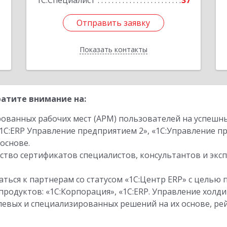
1
1С:Специалист
37
Отправить заявку
Отправить заявку
Показать контакты
Назад
атите внимание на:
ованных рабочих мест (АРМ) пользователей на успешн
1С:ERP Управление предприятием 2», «1С:Управление 
основе.
тво сертификатов специалистов, консультантов и экс
ться к партнерам со статусом «1С:Центр ERP» с целью 
одуктов: «1С:Корпорация», «1С:ERP. Управление холди
слевых и специализированных решений на их основе, р