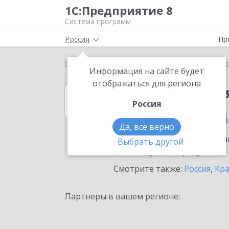
1С:Предприятие 8
Система программ
Россия
Пр
Главная
1С:Комплексная автоматизация
Выбор
Информация на сайте будет
отображаться для региона
1С:Комплексна
Россия
в Республике Ад
Да, все верно
Ознакомьтесь с информацио
Выбрать другой
или внедрение продукта.
Смотрите также:
Россия
,
Кра
Партнеры в вашем регионе: