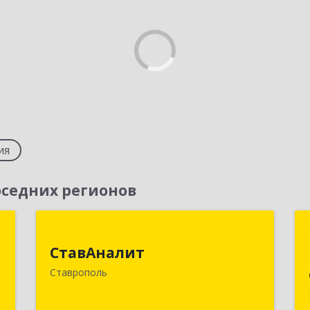
ия
седних регионов
г
СтавАналит
СтавАналит
,
355045, Ставропольский край,
Ставрополь
,
Ставрополь г, Пирогова ул, дом № 66
6