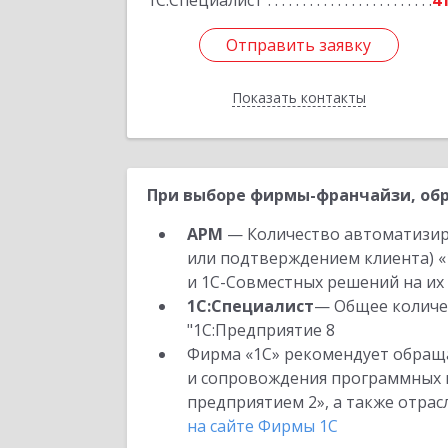
1С:Специалист
4
Отправить заявку
Отправить заявку
Показать контакты
Назад
При выборе фирмы-франчайзи, обр
АРМ
— Количество автоматизир
или подтверждением клиента) «
и 1С-Совместных решений на их 
1С:Специалист
— Общее количес
"1С:Предприятие 8
Фирма «1С» рекомендует обраща
и сопровождения программных пр
предприятием 2», а также отра
на сайте Фирмы 1С