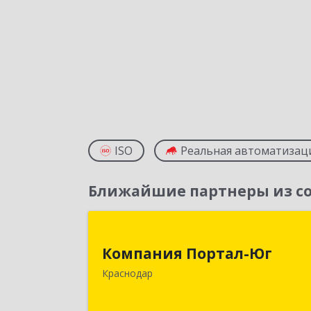
ISO
Реальная автоматизац
Ближайшие партнеры из со
Компания Портал-Ю
Компания Портал-Юг
350020, Краснодарский край
Краснодар
Краснодар г, Одесская ул, дом № 48
оф.2,3,