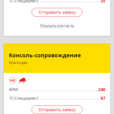
1С:Специалист
25
Отправить заявку
Отправить заявку
Показать контакты
Назад
Консоль-сопровождение
Консоль-сопровождение
Краснодар
350051, Краснодарский край, Краснодар г,
Дзержинского ул, дом № 38/1
Подробнее
АРМ
240
1С:Специалист
67
Отправить заявку
Отправить заявку