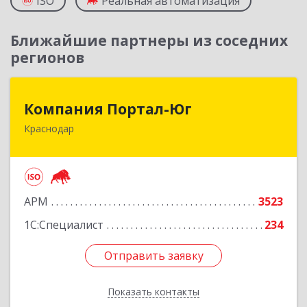
ISO
Реальная автоматизация
Ближайшие партнеры из соседних
регионов
Компания Портал-Юг
Компания Портал-Юг
Краснодар
350020, Краснодарский край, Краснодар г,
Одесская ул, дом № 48, оф.2,3,6
Подробнее
АРМ
3523
1С:Специалист
234
Отправить заявку
Отправить заявку
Показать контакты
Назад