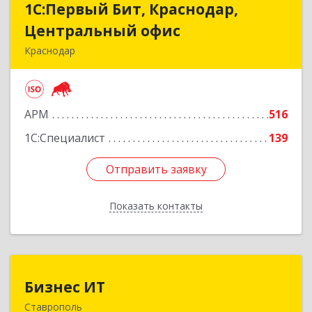
1С:Первый Бит, Краснодар,
1С:Первый Бит, Краснодар,
Центральный офис
Центральный офис
Краснодар
350051, Краснодарский край, Краснодар г,
Монтажников ул, дом № 1/4, пом.3-12,14
АРМ
516
Подробнее
1С:Специалист
139
Отправить заявку
Отправить заявку
Показать контакты
Назад
Бизнес ИТ
Бизнес ИТ
Ставрополь
355035, Ставропольский край, Ставрополь г, 1