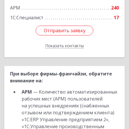
АРМ
240
1С:Специалист
17
Отправить заявку
Отправить заявку
Показать контакты
Назад
При выборе фирмы-франчайзи, обратите
внимание на:
АРМ
— Количество автоматизированных
рабочих мест (АРМ) пользователей
на успешных внедрениях (снабженных
отзывом или подтверждением клиента)
«1С:ERP Управление предприятием 2»,
«1С:Управление производственным