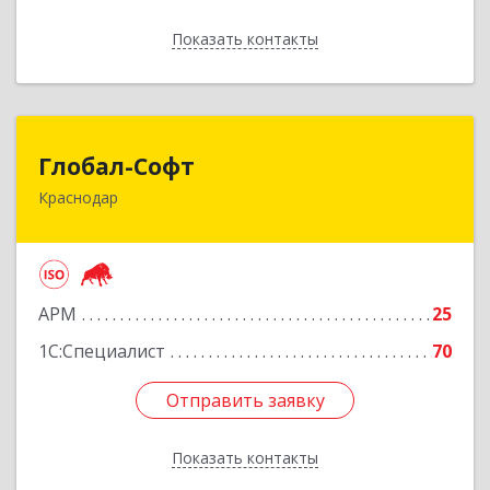
Показать контакты
Назад
Глобал-Софт
Глобал-Софт
Краснодар
350018, Краснодарский край, Краснодар г,
Сормовская ул, дом № 7
Подробнее
АРМ
25
1С:Специалист
70
Отправить заявку
Отправить заявку
Показать контакты
Назад