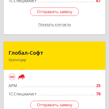
1С:Специалист
67
Отправить заявку
Отправить заявку
Показать контакты
Назад
Глобал-Софт
Глобал-Софт
Краснодар
350018, Краснодарский край, Краснодар г,
Сормовская ул, дом № 7
Подробнее
АРМ
25
1С:Специалист
70
Отправить заявку
Отправить заявку