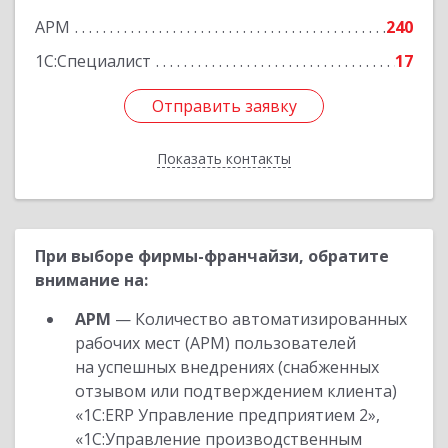
АРМ
240
1С:Специалист
17
Отправить заявку
Отправить заявку
Показать контакты
Назад
При выборе фирмы-франчайзи, обратите
внимание на:
АРМ
— Количество автоматизированных
рабочих мест (АРМ) пользователей
на успешных внедрениях (снабженных
отзывом или подтверждением клиента)
«1С:ERP Управление предприятием 2»,
«1С:Управление производственным