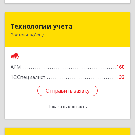
Технологии учета
Технологии учета
Ростов-на-Дону
344064, Ростовская обл, Ростов-на-Дону г,
Вавилова ул, дом № 68, оф.309
Подробнее
АРМ
160
1С:Специалист
33
Отправить заявку
Отправить заявку
Показать контакты
Назад