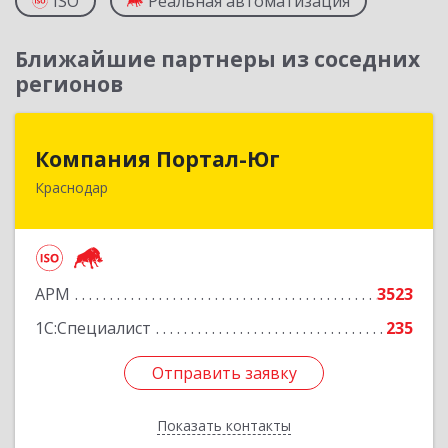
ISO
Реальная автоматизация
Ближайшие партнеры из соседних
регионов
Компания Портал-Юг
Компания Портал-Юг
Краснодар
350020, Краснодарский край, Краснодар г,
Одесская ул, дом № 48, оф.2,3,6
Подробнее
АРМ
3523
1С:Специалист
235
Отправить заявку
Отправить заявку
Показать контакты
Назад