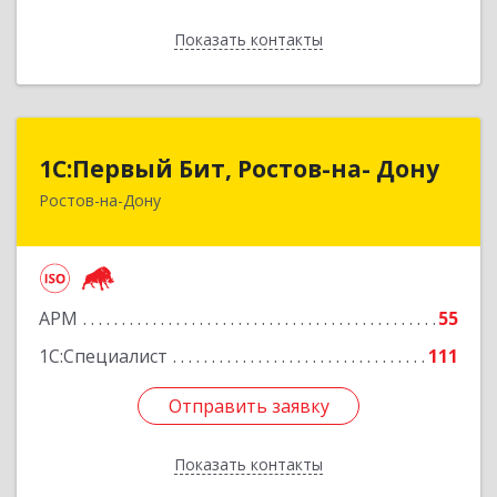
Показать контакты
Назад
1С:Первый Бит, Ростов-на- Дону
1С:Первый Бит, Ростов-на- Дону
Ростов-на-Дону
344091, Ростовская обл, Ростов-на-Дону г,
Малиновского ул, дом № 3, корпус 1, пом.36
Подробнее
АРМ
55
1С:Специалист
111
Отправить заявку
Отправить заявку
Показать контакты
Назад