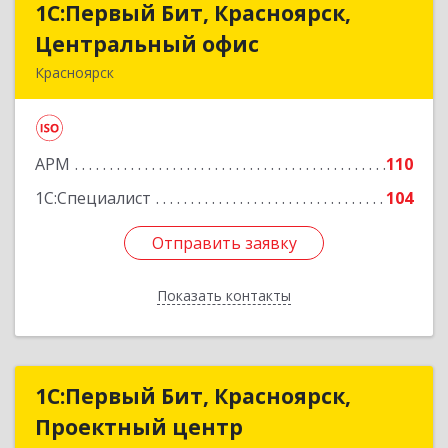
1С:Первый Бит, Красноярск,
1С:Первый Бит, Красноярск,
Центральный офис
Центральный офис
Красноярск
660017, Красноярский край, Красноярск г,
Диктатуры пролетариата ул, дом № 32
АРМ
110
Подробнее
1С:Специалист
104
Отправить заявку
Отправить заявку
Показать контакты
Назад
1С:Первый Бит, Красноярск,
1С:Первый Бит, Красноярск,
Проектный центр
Проектный центр