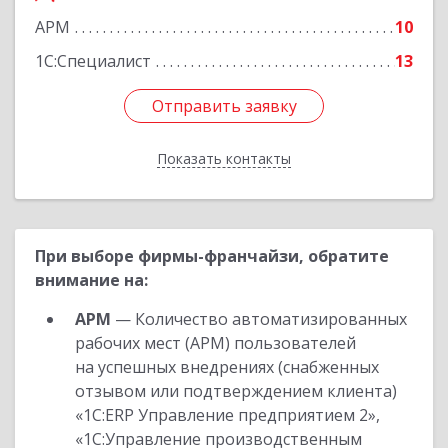
АРМ
10
1С:Специалист
13
Отправить заявку
Отправить заявку
Показать контакты
Назад
При выборе фирмы-франчайзи, обратите
внимание на:
АРМ
— Количество автоматизированных
рабочих мест (АРМ) пользователей
на успешных внедрениях (снабженных
отзывом или подтверждением клиента)
«1С:ERP Управление предприятием 2»,
«1С:Управление производственным