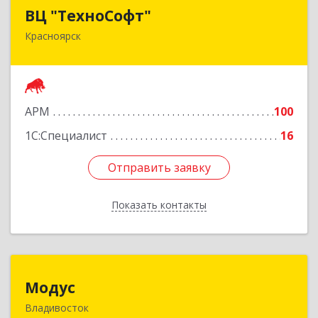
ВЦ "ТехноСофт"
ВЦ "ТехноСофт"
Красноярск
660118, Красноярский край, Красноярск г,
Авиаторов ул, дом № 54
Подробнее
АРМ
100
1С:Специалист
16
Отправить заявку
Отправить заявку
Показать контакты
Назад
Модус
Модус
Владивосток
690034, Приморский край, Владивосток г,