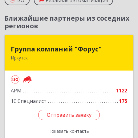
ISO
Реальная автоматизация
Ближайшие партнеры из соседних
регионов
Группа компаний "Форус"
Группа компаний "Форус"
Иркутск
664007, Иркутская обл, Иркутск г, Ямская ул,
дом № 1, корпус 1, оф.1
Подробнее
АРМ
1122
1С:Специалист
175
Отправить заявку
Отправить заявку
Показать контакты
Назад