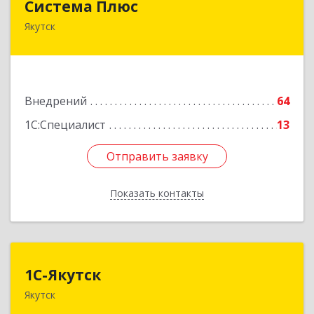
Система Плюс
Якутск
677000, Саха /Якутия/ Респ, Якутск г, Пояркова
ул, дом № 18, оф.211
Подробнее
Внедрений
64
1С:Специалист
13
Отправить заявку
Отправить заявку
Показать контакты
Назад
1С-Якутск
1С-Якутск
Якутск
677005, Республика Саха (Якутия), Якутск г,