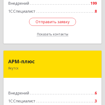
Внедрений
199
1С:Специалист
8
Отправить заявку
Отправить заявку
Показать контакты
Назад
АРМ-плюс
АРМ-плюс
Якутск
677000, Саха /Якутия/ Респ, Якутск г,
Дзержинского ул, дом № 9, кв.53
Подробнее
Внедрений
6
1С:Специалист
3