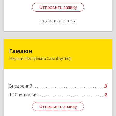
Отправить заявку
Отправить заявку
Показать контакты
Назад
Гамаюн
Гамаюн
Мирный (Республика Саха (Якутия))
678170, Саха /Якутия/ Респ, Мирнинский у,
Мирный г, Ленинградский пр-кт, дом № 48,
корпус а
Подробнее
Внедрений
3
1С:Специалист
2
Отправить заявку
Отправить заявку