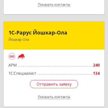
Показать контакты
Назад
1С-Рарус Йошкар-Ола
1С-Рарус Йошкар-Ола
Йошкар-Ола
424004, Марий Эл Респ, Йошкар-Ола г, Волкова
ул, дом № 68
Подробнее
АРМ
240
1С:Специалист
134
Отправить заявку
Отправить заявку
Показать контакты
Назад