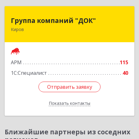
Группа компаний "ДОК"
Группа компаний "ДОК"
Киров
610017, Кировская обл, Киров г, Горького ул,
дом № 17
Подробнее
АРМ
115
1С:Специалист
40
Отправить заявку
Отправить заявку
Показать контакты
Назад
Ближайшие партнеры из соседних