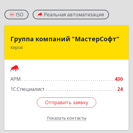
ISO
Реальная автоматизация
Группа компаний "МастерСофт"
Группа компаний "МастерСофт"
Киров
610017, Кировская обл, Киров г, Маклина ул,
дом № 40
Подробнее
АРМ
430
1С:Специалист
24
Отправить заявку
Отправить заявку
Показать контакты
Назад