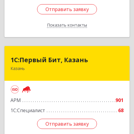
Отправить заявку
Отправить заявку
Показать контакты
Назад
1С:Первый Бит, Казань
1С:Первый Бит, Казань
Казань
420133, Татарстан Респ, Казань г, Ямашева пр-
кт, дом № 37Б, пом./офис 1000/4
Подробнее
АРМ
901
1С:Специалист
68
Отправить заявку
Отправить заявку