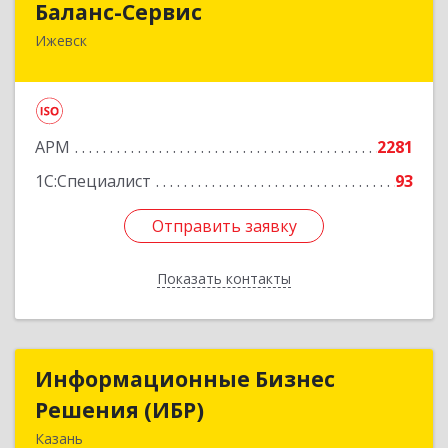
Баланс-Сервис
Ижевск
426076, Удмуртская Респ, Ижевск г,
Коммунаров ул, дом № 198
Подробнее
АРМ
2281
1С:Специалист
93
Отправить заявку
Отправить заявку
Показать контакты
Назад
Информационные Бизнес
Информационные Бизнес
Решения (ИБР)
Решения (ИБР)
Казань