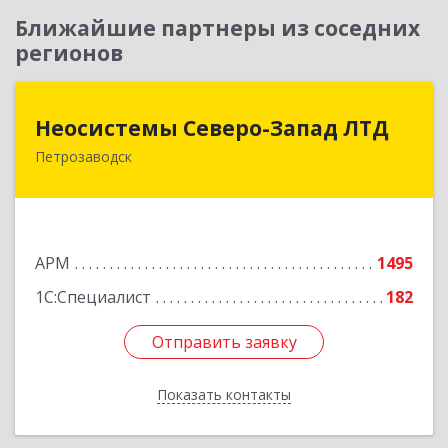
Ближайшие партнеры из соседних
регионов
Неосистемы Северо-Запад ЛТД
Неосистемы Северо-Запад ЛТД
Петрозаводск
185001, Карелия Респ, Петрозаводск г,
Первомайский (Первомайский р-н) пр-кт, дом
№ 54, пом.27
Подробнее
АРМ
1495
1С:Специалист
182
Отправить заявку
Отправить заявку
Показать контакты
Назад