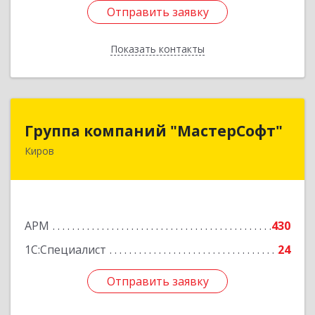
Отправить заявку
Отправить заявку
Показать контакты
Назад
Группа компаний "МастерСофт"
Группа компаний "МастерСофт"
Киров
610017, Кировская обл, Киров г, Маклина ул,
дом № 40
Подробнее
АРМ
430
1С:Специалист
24
Отправить заявку
Отправить заявку