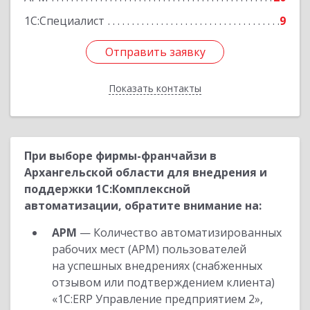
1С:Специалист
9
Отправить заявку
Отправить заявку
Показать контакты
Назад
При выборе фирмы-франчайзи в
Архангельской области для внедрения и
поддержки 1С:Комплексной
автоматизации, обратите внимание на:
АРМ
— Количество автоматизированных
рабочих мест (АРМ) пользователей
на успешных внедрениях (снабженных
отзывом или подтверждением клиента)
«1С:ERP Управление предприятием 2»,