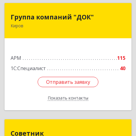
Группа компаний "ДОК"
Группа компаний "ДОК"
Киров
610017, Кировская обл, Киров г, Горького ул,
дом № 17
Подробнее
АРМ
115
1С:Специалист
40
Отправить заявку
Отправить заявку
Показать контакты
Назад
Советник
Советник