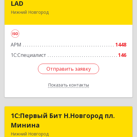
LAD
Нижний Новгород
603093, Нижегородская обл, город Нижний
Новгород г.о., Нижний Новгород г, Родионова
ул, дом № 23А, корпус 1, оф.204Б
Подробнее
АРМ
1448
1С:Специалист
146
Отправить заявку
Отправить заявку
Показать контакты
Назад
1С:Первый Бит Н.Новгород пл.
1С:Первый Бит Н.Новгород пл.
Минина
Минина
Нижний Новгород