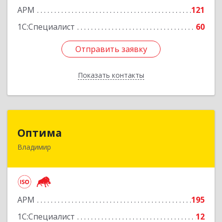
АРМ
121
Подробнее
1С:Специалист
60
Отправить заявку
Отправить заявку
Показать контакты
Назад
Оптима
Оптима
Владимир
600022, Владимирская обл, Владимир г,
Благонравова ул, дом № 3, оф.55
Подробнее
АРМ
195
1С:Специалист
12