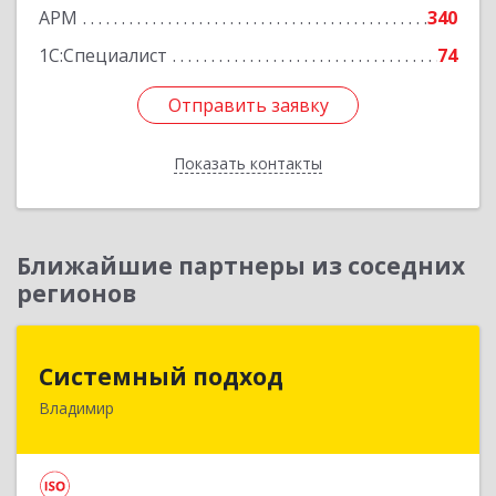
АРМ
340
1С:Специалист
74
Отправить заявку
Отправить заявку
Показать контакты
Назад
Ближайшие партнеры из соседних
регионов
Системный подход
Системный подход
Владимир
600022, Владимирская обл, Владимир г, Ленина
пр-кт, дом № 73, пом.51
Подробнее