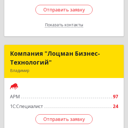
Отправить заявку
Отправить заявку
Показать контакты
Назад
Компания "Лоцман Бизнес-
Компания "Лоцман Бизнес-
Технологий"
Технологий"
Владимир
600015, Владимирская обл, Владимир г,
Чайковского ул, дом № 40А, оф.21
АРМ
97
Подробнее
1С:Специалист
24
Отправить заявку
Отправить заявку