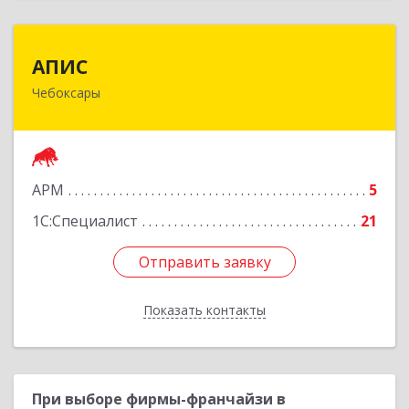
АПИС
АПИС
Чебоксары
428001, Чувашская Республика - Чувашия,
Чебоксары г, Максима Горького пр-кт, дом №
10, пом.9
Подробнее
АРМ
5
1С:Специалист
21
Отправить заявку
Отправить заявку
Показать контакты
Назад
При выборе фирмы-франчайзи в