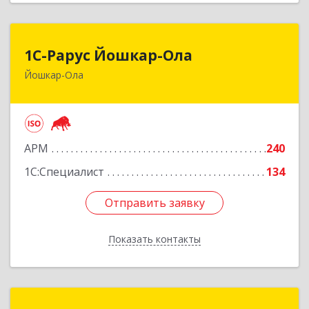
1С-Рарус Йошкар-Ола
1С-Рарус Йошкар-Ола
Йошкар-Ола
424004, Марий Эл Респ, Йошкар-Ола г, Волкова
ул, дом № 68
Подробнее
АРМ
240
1С:Специалист
134
Отправить заявку
Отправить заявку
Показать контакты
Назад
АйТи-Консалтинг