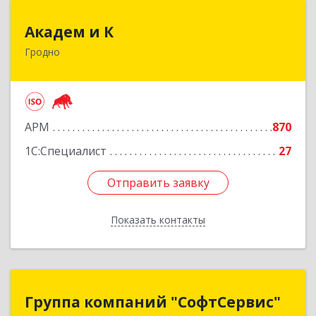
Академ и К
Академ и К
Гродно
БЕЛАРУСЬ , 230025, г. Гродно, ул. Мостовая, 39
Подробнее
АРМ
870
1С:Специалист
27
Отправить заявку
Отправить заявку
Показать контакты
Назад
Группа компаний "СофтСервис"
Группа компаний "СофтСервис"