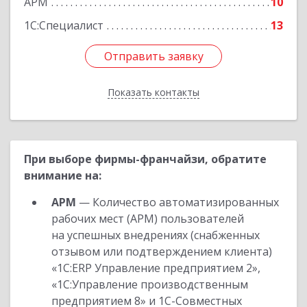
АРМ
10
1С:Специалист
13
Отправить заявку
Отправить заявку
Показать контакты
Назад
При выборе фирмы-франчайзи, обратите
внимание на:
АРМ
— Количество автоматизированных
рабочих мест (АРМ) пользователей
на успешных внедрениях (снабженных
отзывом или подтверждением клиента)
«1С:ERP Управление предприятием 2»,
«1С:Управление производственным
предприятием 8» и 1С-Совместных