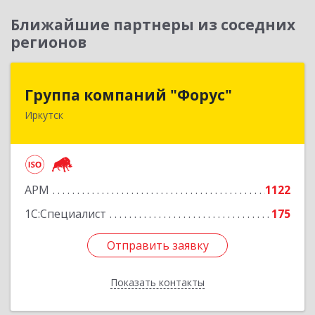
Ближайшие партнеры из соседних
регионов
Группа компаний "Форус"
Группа компаний "Форус"
Иркутск
664007, Иркутская обл, Иркутск г, Ямская ул,
дом № 1, корпус 1, оф.1
Подробнее
АРМ
1122
1С:Специалист
175
Отправить заявку
Отправить заявку
Показать контакты
Назад