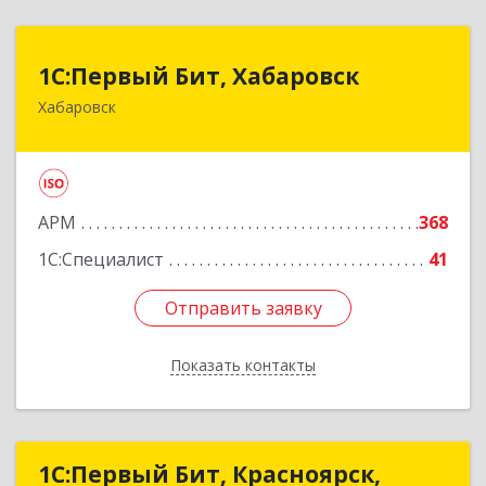
1С:Первый Бит, Хабаровск
1С:Первый Бит, Хабаровск
Хабаровск
680030, Хабаровский край, Хабаровск г,
Постышева ул, дом № 22А, пом.15
Подробнее
АРМ
368
1С:Специалист
41
Отправить заявку
Отправить заявку
Показать контакты
Назад
1С:Первый Бит, Красноярск,
1С:Первый Бит, Красноярск,