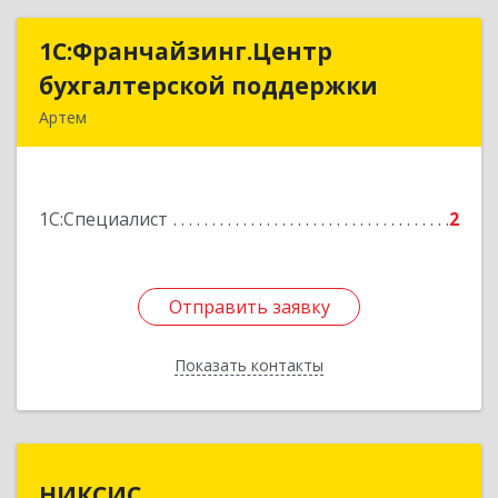
1С:Франчайзинг.Центр
1С:Франчайзинг.Центр
бухгалтерской поддержки
бухгалтерской поддержки
Артем
692760, Приморский край, Артем г, Фрунзе ул,
дом № 54А, каб.21
1С:Специалист
2
Подробнее
Отправить заявку
Отправить заявку
Показать контакты
Назад
НИКСИС
НИКСИС