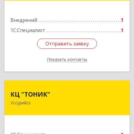
Подробнее
Внедрений
1
1С:Специалист
1
Отправить заявку
Отправить заявку
Показать контакты
Назад
КЦ "ТОНИК"
КЦ "ТОНИК"
Уссурийск
692525, Приморский край, Уссурийск г,
Комсомольская ул, дом № 28 "А", оф.305
Подробнее