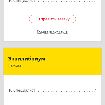
1С:Специалист
1
Отправить заявку
Отправить заявку
Показать контакты
Назад
Эквилибриум
Эквилибриум
Находка
692920, Приморский край, Находка г,
Астафьева ул, дом № 23, кв.19
Подробнее
1С:Специалист
1