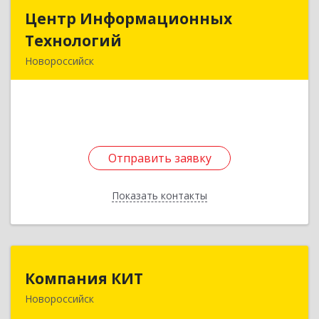
Центр Информационных
Центр Информационных
Технологий
Технологий
Новороссийск
353971, Краснодарский край, Новороссийск г,
Верхнебаканский п, Новороссийская ул, дом №
63
Подробнее
Отправить заявку
Отправить заявку
Показать контакты
Назад
Компания КИТ
Компания КИТ
Новороссийск
353900, Краснодарский край, Новороссийск г,
Мысхакское ш, дом № 52