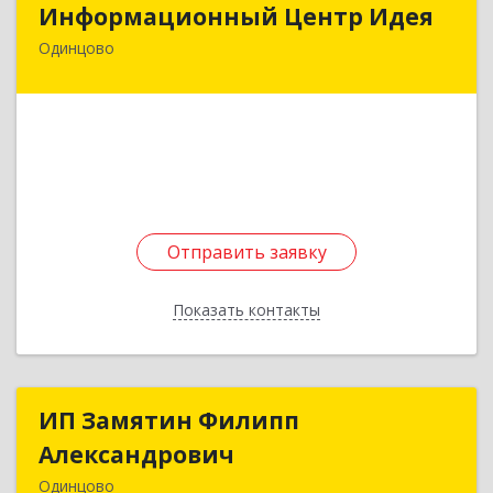
Информационный Центр Идея
Одинцово
143002, Московская обл, Одинцовский р-н,
Одинцово г, Молодежная ул, дом № 14, корпус
1, оф.107В
Подробнее
Отправить заявку
Отправить заявку
Показать контакты
Назад
ИП Замятин Филипп
ИП Замятин Филипп
Александрович
Александрович
Одинцово