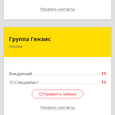
Показать контакты
Назад
Группа Гензис
Группа Гензис
Москва
108811, Москва г, Киевское шоссе 22-й (п
Московский) км, домовладение № 4, строение
5, корпус Е, оф.623Е
Подробнее
Внедрений
11
1С:Специалист
11
Отправить заявку
Отправить заявку
Показать контакты
Назад