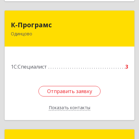
К-Програмс
К-Програмс
Одинцово
143002, Московская обл, Одинцово г,
Железнодорожная ул, строение 3а, ком.2
Подробнее
1С:Специалист
3
Отправить заявку
Отправить заявку
Показать контакты
Назад
Информационный Центр Идея