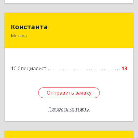
Константа
Константа
Москва
108814, Москва г, Сосенское п, Коммунарка п,
Александры Монаховой ул, владение № 40,
строение 1, оф.201, этаж 2
Подробнее
1С:Специалист
13
Отправить заявку
Отправить заявку
Показать контакты
Назад