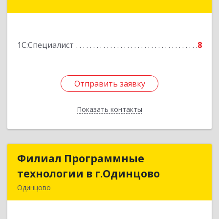
Московский) км, владение № 4, строение 2,
корпус Г, оф.906Г
Подробнее
1С:Специалист
8
Отправить заявку
Отправить заявку
Показать контакты
Назад
Филиал Программные
Филиал Программные
технологии в г.Одинцово
технологии в г.Одинцово
Одинцово
143006, Московская обл, Одинцовский р-н,
Одинцово г, Восточная ул, дом № 10, оф.132