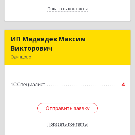
Показать контакты
Назад
ИП Медведев Максим
ИП Медведев Максим
Викторович
Викторович
Одинцово
143006, Московская обл, Одинцовский р-н,
Одинцово г, Белорусская ул, дом № 13, кв.108
1С:Специалист
4
Подробнее
Отправить заявку
Отправить заявку
Показать контакты
Назад