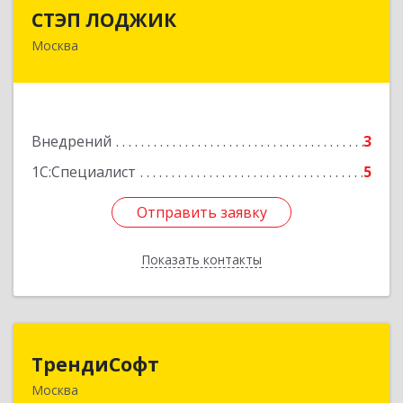
СТЭП ЛОДЖИК
СТЭП ЛОДЖИК
Москва
108811, Москва г, вн.тер.г. муниципальный
округ Солнцево, Киевское шоссе, км 22-й,
домовладение № 6, строение 1
Подробнее
Внедрений
3
1С:Специалист
5
Отправить заявку
Отправить заявку
Показать контакты
Назад
ТрендиСофт
ТрендиСофт
Москва
108811, Москва г, Киевское шоссе 22-й (п