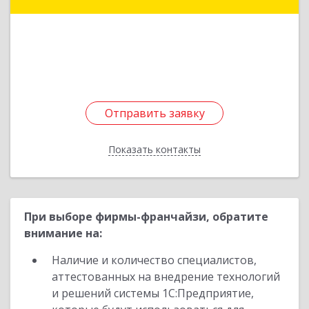
Ишимбай г, Ленина пр-кт, дом № 29, кв.29
Подробнее
Отправить заявку
Отправить заявку
Показать контакты
Назад
При выборе фирмы-франчайзи, обратите
внимание на:
Наличие и количество специалистов,
аттестованных на внедрение технологий
и решений системы 1С:Предприятие,