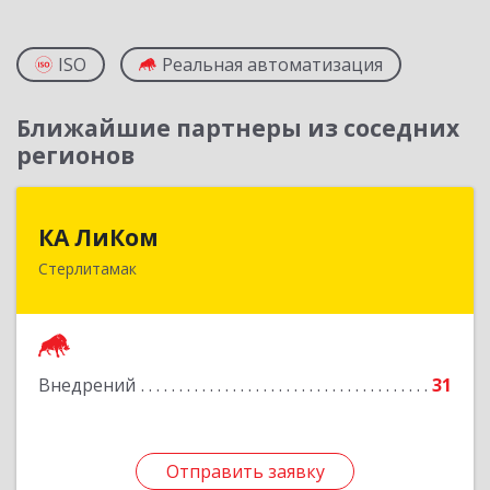
ISO
Реальная автоматизация
Ближайшие партнеры из соседних
регионов
КА ЛиКом
КА ЛиКом
Стерлитамак
453115, Башкортостан Респ, г.о. город
Стерлитамак, Стерлитамак г, Республиканская
ул, дом № 9в
Подробнее
Внедрений
31
Отправить заявку
Отправить заявку