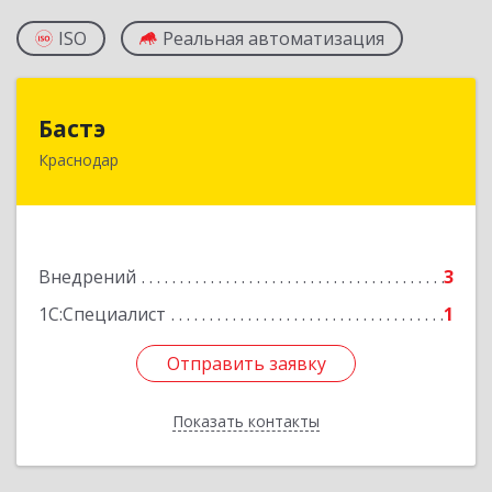
ISO
Реальная автоматизация
Бастэ
Бастэ
Краснодар
350072, Краснодарский край, Краснодар г,
Компрессорная ул, дом № 22
Подробнее
Внедрений
3
1С:Специалист
1
Отправить заявку
Отправить заявку
Показать контакты
Назад