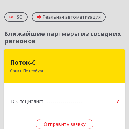
ISO
Реальная автоматизация
Ближайшие партнеры из соседних
регионов
Поток-С
Поток-С
Санкт-Петербург
196240, Санкт-Петербург г, Пулковское ш, дом
№ 5, корпус 2, лит. А, кв.215
Подробнее
1С:Специалист
7
Отправить заявку
Отправить заявку