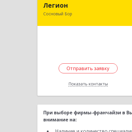
Легио
Легион
Сосновый Бор
188544, Ленинградская обл, Сосновы
Бор г, Парковая ул, дом № 
Подробне
Отправить заявку
Отправить заявку
Показать контакты
Назад
При выборе фирмы-франчайзи в Вы
внимание на:
Наличие и количество специали