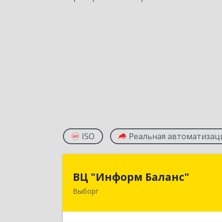
ISO
Реальная автоматизац
ВЦ "Информ Баланс
ВЦ "Информ Баланс"
Выборг
188800, Ленинградская обл
Выборгский р-н, Выборг г, Каменны
пер, дом № 2