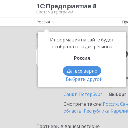
1С:Предприятие 8
Система программ
Россия
Пр
Главная
1С:Зарплата и управление персоналом 8
Информация на сайте будет
отображаться для региона
1С:Зарплата и 
Россия
в Выборге
Да, все верно
Ознакомьтесь с информацио
Выбрать другой
или внедрение продукта.
Санкт-Петербург
Выборг
Смотрите также:
Россия
,
Сан
область
,
Республика Карели
Партнеры в вашем регионе: