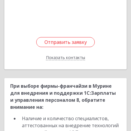
45, корпус 2, пом.35
Подробнее
Отправить заявку
Отправить заявку
Показать контакты
Назад
При выборе фирмы-франчайзи в Мурине
для внедрения и поддержки 1С:Зарплаты
и управления персоналом 8, обратите
внимание на:
Наличие и количество специалистов,
аттестованных на внедрение технологий