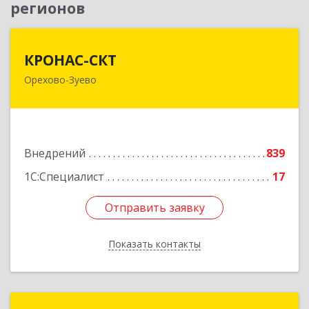
регионов
КРОНАС-СКТ
КРОНАС-СКТ
Орехово-Зуево
142600, Московская обл, Орехово-Зуево г,
Бабушкина ул, дом № 2А, пом.31
Подробнее
Внедрений
839
1С:Специалист
17
Отправить заявку
Отправить заявку
Показать контакты
Назад