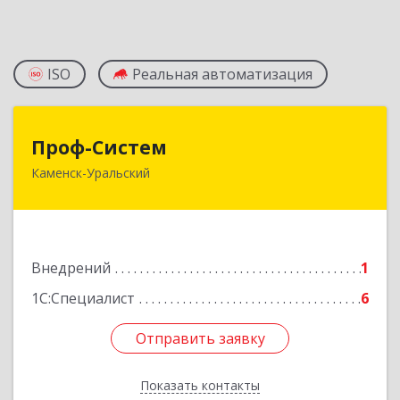
ISO
Реальная автоматизация
Проф-Систем
Проф-Систем
Каменск-Уральский
623406, Свердловская обл, Каменск-Уральский
г, Уральская ул, дом № 43, пом.110
Подробнее
Внедрений
1
1С:Специалист
6
Отправить заявку
Отправить заявку
Показать контакты
Назад