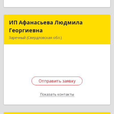
ИП Афанасьева Людмила
ИП Афанасьева Людмила
Георгиевна
Георгиевна
Заречный (Свердловская обл.)
624250, Свердловская обл, Заречный г,
Алещенкова ул, дом № 4, кв.46
Подробнее
Отправить заявку
Отправить заявку
Показать контакты
Назад