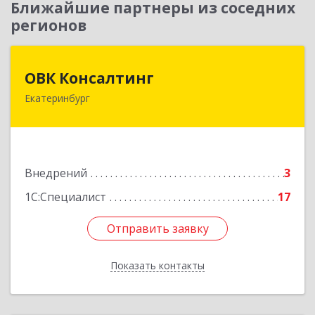
Ближайшие партнеры из соседних
регионов
ОВК Консалтинг
ОВК Консалтинг
Екатеринбург
620061, Свердловская обл, Екатеринбург г, Алая
ул, дом № 1, оф.12
Подробнее
Внедрений
3
1С:Специалист
17
Отправить заявку
Отправить заявку
Показать контакты
Назад