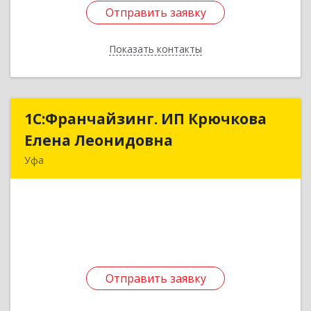
Отправить заявку
Отправить заявку
Показать контакты
Назад
1С:Франчайзинг. ИП Крючкова
1С:Франчайзинг. ИП Крючкова
Елена Леонидовна
Елена Леонидовна
Уфа
452550, Башкортостан Респ, Мечетлинский р-н,
Большеустьикинское с, Ленина ул, дом № 22
Подробнее
Отправить заявку
Отправить заявку