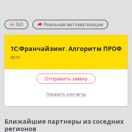
ISO
Реальная автоматизация
1С:Франчайзинг. Алгоритм ПРОФ
1С:Франчайзинг. Алгоритм ПРОФ
Арти
623340, Свердловская обл, Артинский р-н, Арти
рп, Рабочей молодежи ул, дом № 94, оф.3А
Отправить заявку
Подробнее
Отправить заявку
Показать контакты
Назад
Ближайшие партнеры из соседних
регионов