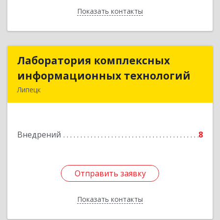
Показать контакты
Назад
Лаборатория комплексных
Лаборатория комплексных
информационных технологий
информационных технологий
Липецк
398032, Липецкая обл, Липецк г,
Универсальный проезд, дом № 2
Внедрений
8
Подробнее
Отправить заявку
Отправить заявку
Показать контакты
Назад