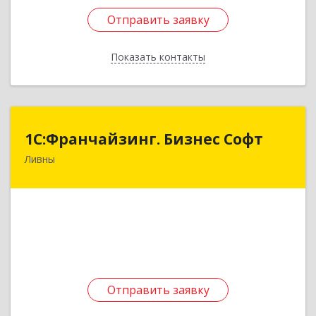
Отправить заявку
Отправить заявку
Показать контакты
Назад
1C:Франчайзинг. Бизнес Софт
1C:Франчайзинг. Бизнес Софт
Ливны
303851, Орловская обл, Ливны г, Гайдара ул,
дом № 2, кв.124
Подробнее
Отправить заявку
Отправить заявку