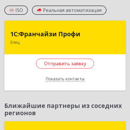
ISO
Реальная автоматизация
1С:Франчайзи Профи
1С:Франчайзи Профи
Елец
399784, Липецкая обл, Елец г, Гагарина ул,
Здание № 3а
Отправить заявку
Подробнее
Отправить заявку
Показать контакты
Назад
Ближайшие партнеры из соседних
регионов