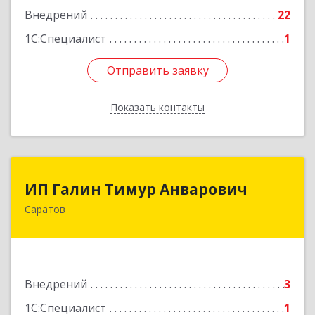
Внедрений
22
1С:Специалист
1
Отправить заявку
Отправить заявку
Показать контакты
Назад
ИП Галин Тимур Анварович
ИП Галин Тимур Анварович
Саратов
410031, Саратовская обл, Саратов г,
Комсомольская ул, дом № 52
Подробнее
Внедрений
3
1С:Специалист
1