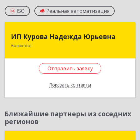
ISO
Реальная автоматизация
ИП Курова Надежда Юрьевна
ИП Курова Надежда Юрьевна
Балаково
413857, Саратовская обл, Балаково г,
Комсомольская ул, дом № 51, кв.81
Отправить заявку
Подробнее
Отправить заявку
Показать контакты
Назад
Ближайшие партнеры из соседних
регионов